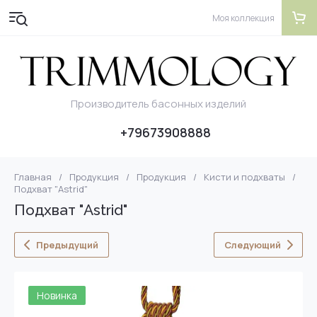
Моя коллекция
Производитель басонных изделий
+79673908888
Главная
/
Продукция
/
Продукция
/
Кисти и подхваты
/
Подхват "Astrid"
Подхват "Astrid"
Предыдущий
Следующий
Новинка